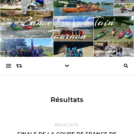
Canoe Kayak Tain
Tournon
Résultats
RÉSULTATS