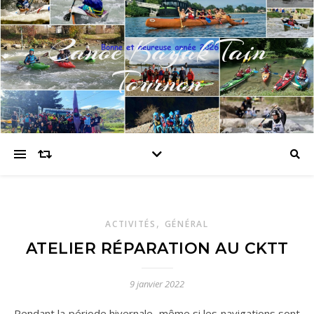
Canoe Kayak Tain
Tournon
,
ACTIVITÉS
GÉNÉRAL
ATELIER RÉPARATION AU CKTT
9 janvier 2022
Pendant la période hivernale, même si les navigations sont