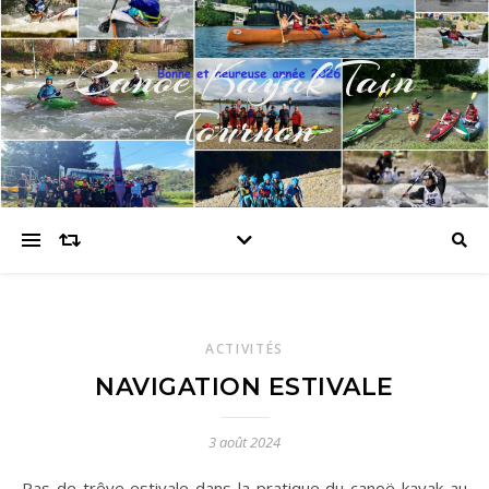
Canoe Kayak Tain
Tournon
ACTIVITÉS
NAVIGATION ESTIVALE
3 août 2024
Pas de trêve estivale dans la pratique du canoë-kayak au