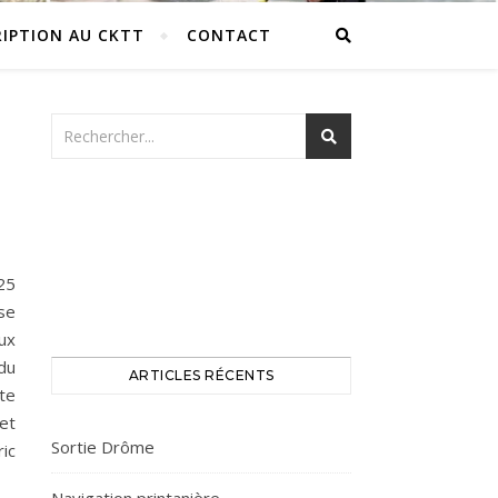
RIPTION AU CKTT
CONTACT
25
se
ux
du
ARTICLES RÉCENTS
te
et
Sortie Drôme
ic