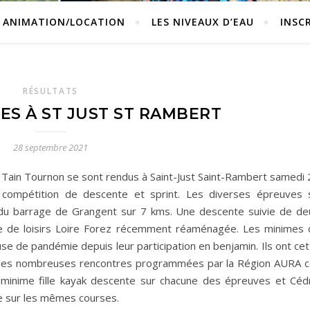
ANIMATION/LOCATION
LES NIVEAUX D’EAU
INSC
RÉSULTATS
ES À ST JUST ST RAMBERT
28 septembre 2021
Tain Tournon se sont rendus à Saint-Just Saint-Rambert samedi 
compétition de descente et sprint. Les diverses épreuves 
l du barrage de Grangent sur 7 kms. Une descente suivie de de
se de loisirs Loire Forez récemment réaménagée. Les minimes 
e de pandémie depuis leur participation en benjamin. Ils ont cet
t les nombreuses rencontres programmées par la Région AURA c
minime fille kayak descente sur chacune des épreuves et Cédr
 sur les mêmes courses.