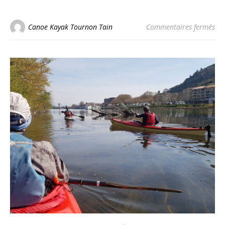
sur
Canoe Kayak Tournon Tain
Commentaires fermés